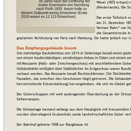
39 Jahre nach der Eröffnung der 
Wesel (1872 erbaut) 
ersten Eisenbahn von Nürnberg 
(Niederlande). Die S
nach Fürth 1835. Issum hatte zu 
diesem Zeitpunkt wenig Einwohner (Ende 
2020 waren es 12.113 Einwohner).
Das erste Teilstück 
Am 31. Dezember 187
Venloer Bahn“ von H
die Gesamtstrecke in
geplanten Verbindung von Paris nach Hamburg. Sie hatte jedoch nur l
Das Empfangsgebäude Issum
Der mehrteilige Backsteinbau von 1874 in Seitenlage besaß einen giebel
von einem traufenständigen, einstöckigen Anbau in Osten und einem we
Mezzanin (Halb- oder Zwischengeschoss) mit anschließendem Güt
mit 
Im Erdgeschoss waren Rundb
Gebäudeteile verfügten über Satteldächer. 
verbaut worden. Das 
Mezzanin besaß Rechteckfenster. 
Die Stockwerke
Fassaden, das zwischen den Geschossen liegt) getrennt. Die Gebäudek
hervortretende Eckverstärkung) hervorgehoben, die sich im Giebel get
Der Güterschuppen mit weit auskragender Überdachung an der Ortsse
Seitenrampen.
Die Gleisanlage bestand anfangs aus dem Hauptgleis mit kreuzendem Ü
wurden überwiegend Grubenholz sowie landwirtschaftliche Güter ver
Der Bahnhof gehörte 1938 zur Rangklasse 
III
.