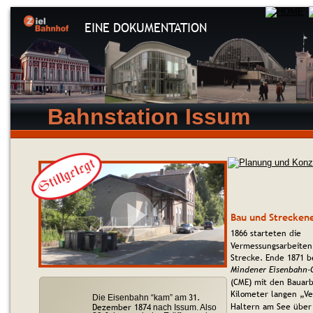
EINE DOKUMENTATION
Bahnstation Issum
Bau und Strecken
1866 starteten die 
Vermessungsarbeiten
Strecke. Ende 1871 b
Mindener Eisenbahn-G
(CME) mit den Bauarb
Kilometer langen „V
31. 
Die Eisenbahn “kam” am 
Haltern am See über 
Dezember 1874
 nach Issum. Also 