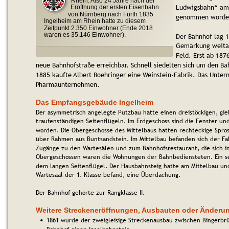
Rhein. Also 24 Jahre nach der 
Ludwigsbahn“
am
Eröffnung der ersten Eisenbahn 
von Nürnberg nach Fürth 1835. 
genommen worde
Ingelheim am Rhein hatte zu diesem 
Zeitpunkt 2.350 Einwohner (Ende 2018 
waren es 35.146 Einwohner).
Der Bahnhof lag 1
Gemarkung weitab
Feld. Erst ab 187
neue Bahnhofstraße erreichbar. Schnell siedelten sich um den Ba
1885 kaufte Albert Boehringer eine Weinstein-Fabrik. Das Unte
Pharmaunternehmen.
Das Empfangsgebäude Ingelheim
Der asymmetrisch angelegte Putzbau hatte einen dreistöckigen, gieb
traufenständigen Seitenflügeln. Im Erdgeschoss sind die Fenster un
worden. Die Obergeschosse des Mittelbaus hatten rechteckige Spros
über Rahmen aus Buntsandstein. Im Mittelbau befanden sich der Fa
Zugänge zu den Wartesälen und zum Bahnhofsrestaurant, die sich in
Obergeschossen waren die Wohnungen der Bahnbediensteten. Ein s
dem langen Seitenflügel. Der Hausbahnsteig hatte am Mittelbau und
Wartesaal der 1. Klasse befand, eine Überdachung. 
Der Bahnhof gehörte zur Rangklasse II.
Weitere Streckeneröffnungen, Ausbauten oder Änderu
1861 wurde der zweigleisige Streckenausbau zwischen Bingerbrü
•