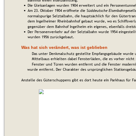
Bahnhof einen Inselbahnsteig.
Die Gleisanlagen wurden 1904 erweitert und ein Personentunne
•
Am 23. Oktober 1904 eröffnete die 
Süddeutsche Eisenbahngesell
•
normalspurige Selztalbahn, die hauptsächlich für den Gütertr
dem Ingelheimer Rheinbahnhof gebaut wurde, wo es Schiffsverla
gegenüber dem Bahnhof Ingelheim ein eigenes, ebenfalls dreis
Der Personenverkehr auf der Selztalbahn wurde 1954 eingestellt
•
wurden 1956 zurückgebaut.
Was hat sich verändert, was ist geblieben
Das unter Denkmalschutz gestellte Empfangsgebäude wurde um
Mittelbaus erhielten dabei Fensterläden, die es vorher nicht
Fenster und Türen wurden entfernt und die Fenster modernis
wurde entfernt. Der Charakter des ursprünglichen Stationsgebä
Anstelle des Güterschuppens gibt es dort heute ein Parkhaus für Fa